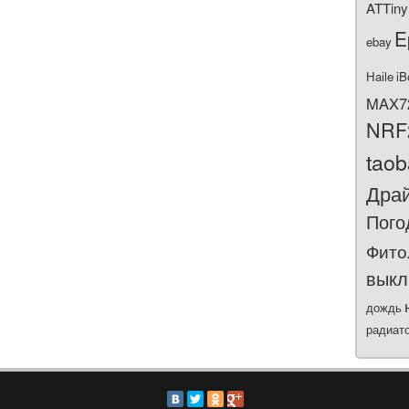
ATTiny
E
ebay
Haile
iB
MAX7
NRF
tao
Дра
Пого
Фито
выкл
дождь
радиат