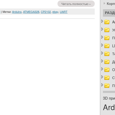
Корп
Читать полностью »
M
| Метки:
Arduino
,
ATMEGA328
,
CP2102
,
ebay
,
UART
РАЗ
A
У
П
L
Т
Д
O
С
П
3D при
Ard