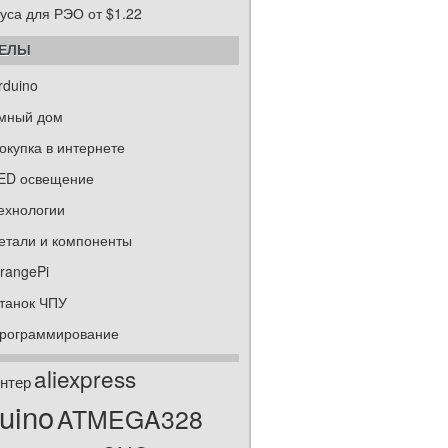
уса для РЭО от $1.22
ДЕЛЫ
rduino
мный дом
окупка в интернете
ED освещение
ехнологии
етали и компоненты
rangePi
танок ЧПУ
рограммирование
aliexpress
нтер
uino
ATMEGA328