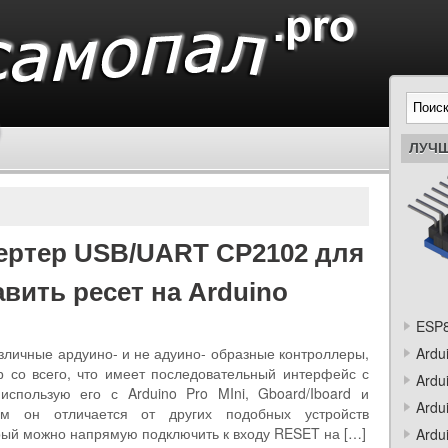
ЛУЧШ
ертер USB/UART CP2102 для
авить ресет на Arduino
ESP8
личные ардуино- и не адуино- образные контроллеры,
Ardu
 со всего, что имеет последовательный интерфейс с
Ardu
использую его с Arduino Pro MIni, Gboard/Iboard и
Ardu
ем он отличается от других подобных устройств
ый можно напрямую подключить к входу RESET на […]
Ardu