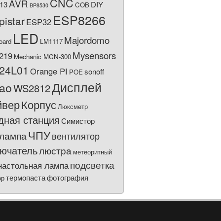
CNC
AVR
13
DIY
COB
BP8530
ESP8266
pistar
ESP32
LED
Majordomo
oard
LM1117
Mysensors
219
Mechanic MCN-300
24L01
Orange PI
sonoff
POE
Дисплей
bao
WS2812
йвер
Корпус
Люксметр
дная станция
Симистор
ЧПУ
лампа
вентилятор
ючатель
люстра
метеоритный
подсветка
настольная лампа
термопаста
фотография
ор